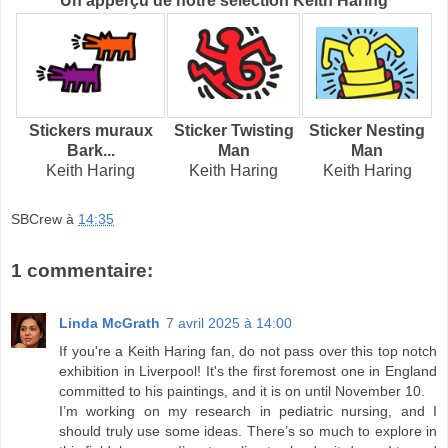
Un apperçu de notre sélection Keith Haring
Stickers muraux
Sticker Twisting
Sticker Nesting
Bark...
Man
Man
Keith Haring
Keith Haring
Keith Haring
SBCrew
à
14:35
1 commentaire:
Linda McGrath
7 avril 2025 à 14:00
If you're a Keith Haring fan, do not pass over this top notch
exhibition in Liverpool! It's the first foremost one in England
committed to his paintings, and it is on until November 10.
I’m working on my research in pediatric nursing, and I
should truly use some ideas. There’s so much to explore in