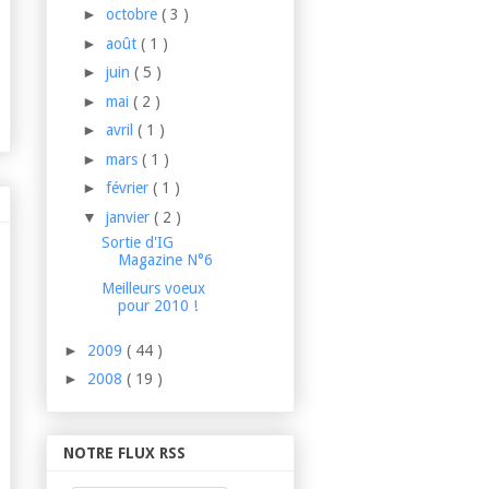
►
octobre
( 3 )
►
août
( 1 )
►
juin
( 5 )
►
mai
( 2 )
►
avril
( 1 )
►
mars
( 1 )
►
février
( 1 )
▼
janvier
( 2 )
Sortie d'IG
Magazine N°6
Meilleurs voeux
pour 2010 !
►
2009
( 44 )
►
2008
( 19 )
NOTRE FLUX RSS