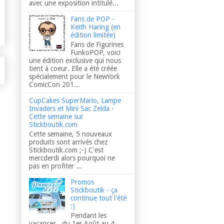
avec une exposition intitulé...
Fans de POP -
Keith Haring (en
édition limitée)
Fans de Figurines
FunkoPOP, voici
une édition exclusive qui nous
tient à coeur. Elle a été créée
spécialement pour le NewYork
ComicCon 201...
CupCakes SuperMario, Lampe
Invaders et Mini Sac Zelda -
Cette semaine sur
Stickboutik.com
Cette semaine, 5 nouveaux
produits sont arrivés chez
Stickboutik.com ;-) C'est
mercderdi alors pourquoi ne
pas en profiter ...
Promos
Stickboutik - ça
continue tout l'été
:)
Pendant les
vacances, du 1er Août au 4