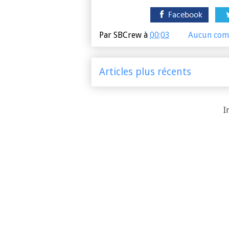
Par
SBCrew
à
00:03
Aucun com
Articles plus récents
I