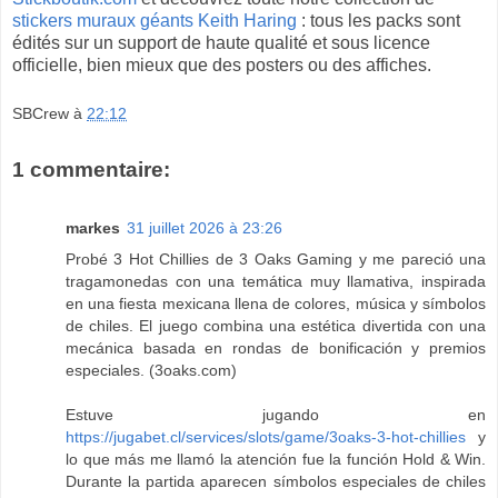
stickers muraux géants Keith Haring
: tous les packs sont
édités sur un support de haute qualité et sous licence
officielle, bien mieux que des posters ou des affiches.
SBCrew
à
22:12
1 commentaire:
markes
31 juillet 2026 à 23:26
Probé 3 Hot Chillies de 3 Oaks Gaming y me pareció una
tragamonedas con una temática muy llamativa, inspirada
en una fiesta mexicana llena de colores, música y símbolos
de chiles. El juego combina una estética divertida con una
mecánica basada en rondas de bonificación y premios
especiales. (3oaks.com)
Estuve jugando en
https://jugabet.cl/services/slots/game/3oaks-3-hot-chillies
y
lo que más me llamó la atención fue la función Hold & Win.
Durante la partida aparecen símbolos especiales de chiles