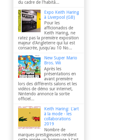
du cadre de l'habitâ...
Expo Keith Haring
à Liverpool (GB)
Pour les
afficionados de
Keith Haring, ne
ratez pas la première exposition
majeur d'Angleterre qui lui est
consacrée, jusqu'au 10 No...
New Super Mario
Bros. Wii
Après les
présentations en
avant première
lors des différents salons et les
vidéos de démo sur internet,
Nintendo annonce la sortie
officiel...
Keith Haring: L'art
à la mode - les
collaborations
2019
Nombre de
marques prestigieuses rendent
cette année un hommage à l'art