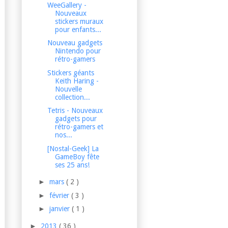
WeeGallery -
Nouveaux
stickers muraux
pour enfants...
Nouveau gadgets
Nintendo pour
rétro-gamers
Stickers géants
Keith Haring -
Nouvelle
collection...
Tetris - Nouveaux
gadgets pour
rétro-gamers et
nos...
[Nostal-Geek] La
GameBoy fête
ses 25 ans!
►
mars
( 2 )
►
février
( 3 )
►
janvier
( 1 )
►
2013
( 36 )