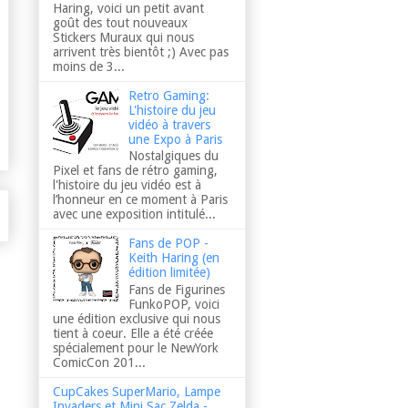
Haring, voici un petit avant
goût des tout nouveaux
Stickers Muraux qui nous
arrivent très bientôt ;) Avec pas
moins de 3...
Retro Gaming:
L'histoire du jeu
vidéo à travers
une Expo à Paris
Nostalgiques du
Pixel et fans de rétro gaming,
l'histoire du jeu vidéo est à
l’honneur en ce moment à Paris
avec une exposition intitulé...
Fans de POP -
Keith Haring (en
édition limitée)
Fans de Figurines
FunkoPOP, voici
une édition exclusive qui nous
tient à coeur. Elle a été créée
spécialement pour le NewYork
ComicCon 201...
CupCakes SuperMario, Lampe
Invaders et Mini Sac Zelda -